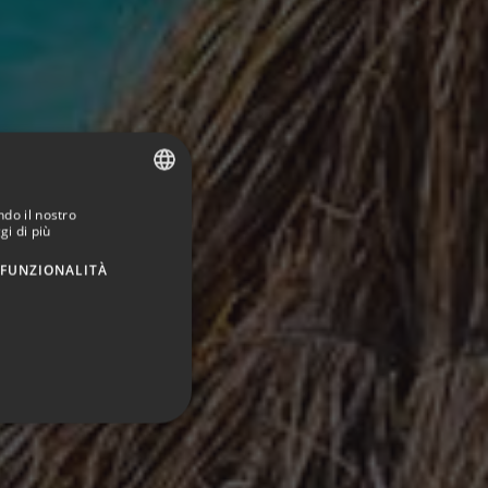
ndo il nostro
SPANISH
gi di più
ENGLISH
FUNZIONALITÀ
GERMAN
FRENCH
ITALIAN