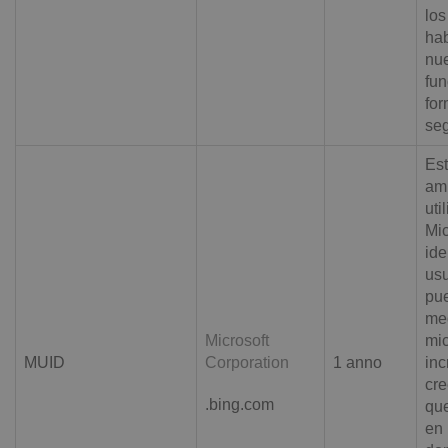
los
hab
nu
fun
for
seg
Est
am
uti
Mic
ide
usu
pue
med
Microsoft
mic
MUID
Corporation
1 anno
inc
cr
.bing.com
que
en