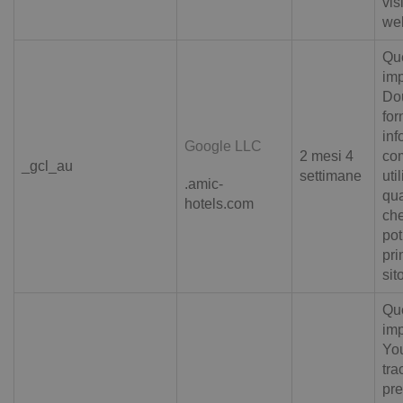
vis
we
Que
imp
Dou
for
inf
Google LLC
2 mesi 4
com
_gcl_au
settimane
uti
.amic-
qua
hotels.com
che
pot
pri
sit
Que
imp
You
tra
pre