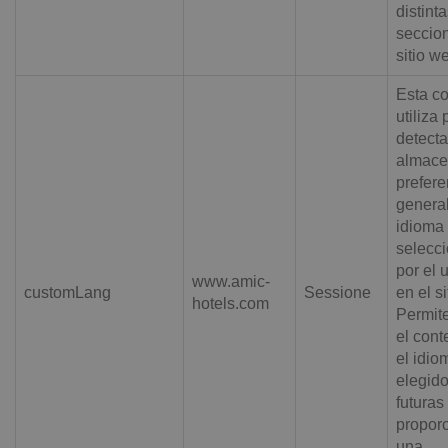
distint
seccio
sitio w
Esta co
utiliza 
detecta
almace
prefere
general
idioma
selecc
por el 
www.amic-
customLang
Sessione
en el s
hotels.com
Permit
el cont
el idio
elegido
futuras 
propor
una