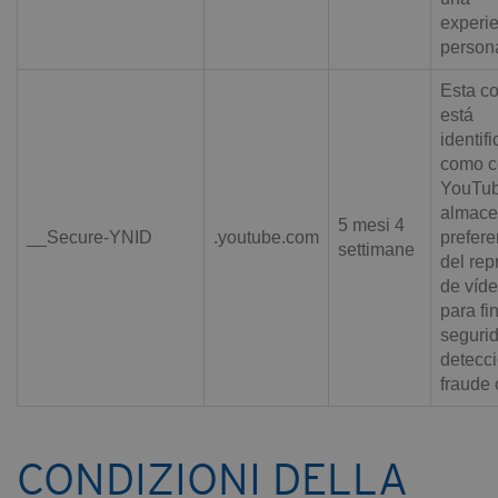
experi
person
Esta c
está
identif
como c
YouTub
almace
5 mesi 4
__Secure-YNID
.youtube.com
prefere
settimane
del rep
de víde
para fi
seguri
detecc
fraude
CONDIZIONI DELLA