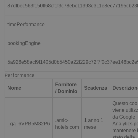
87dfbec563f150ff68cf1f3c78ebc11393e311e8ec77195cb2
timePerformance
bookingEngine
5a926e58acf9f1405d0b5450a22f229c72f7f0c37ee146bc2e
Performance
Fornitore
Nome
Scadenza
Descrizion
/ Dominio
Questo coo
viene utiliz
da Google
.amic-
1 anno 1
_ga_6VPB5M82P6
Analytics p
hotels.com
mese
mantenere 
stato della