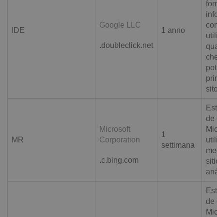
for
inf
Google LLC
com
IDE
1 anno
uti
.doubleclick.net
qua
che
pot
pri
sit
Est
de 
Microsoft
Mi
1
MR
Corporation
uti
settimana
med
.c.bing.com
sit
aná
Est
de 
Mi