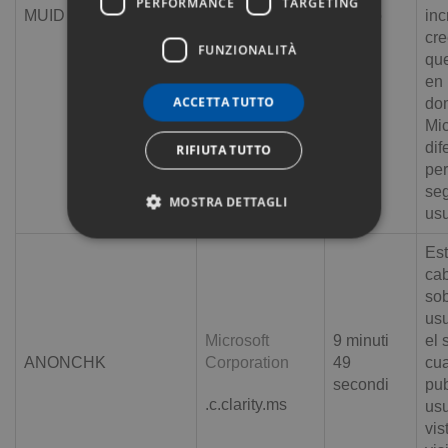
PERFORMANCE
TARGETING
MUID
Corporation
1 anno
inc
cr
FUNZIONALITÀ
.clarity.ms
que
en
ACCETTA TUTTO
do
Mic
dif
RIFIUTA TUTTO
per
seg
MOSTRA DETTAGLI
usu
Est
cab
so
usu
Microsoft
9 minuti
el 
ANONCHK
Corporation
49
cua
secondi
pub
.c.clarity.ms
usu
vis