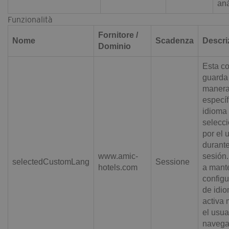
aná
Funzionalità
Fornitore /
Nome
Scadenza
Descri
Dominio
Esta c
guarda
maner
específ
idioma
selecc
por el 
durant
www.amic-
sesión
selectedCustomLang
Sessione
hotels.com
a mant
configu
de idi
activa 
el usua
navega