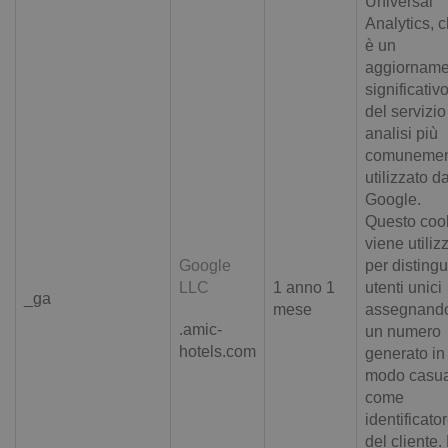
Universal
Analytics, 
è un
aggiorname
significativ
del servizio
analisi più
comunemen
utilizzato d
Google.
Questo coo
viene utiliz
Google
per disting
LLC
1 anno 1
utenti unici
_ga
mese
assegnand
.amic-
un numero
hotels.com
generato in
modo casu
come
identificato
del cliente.