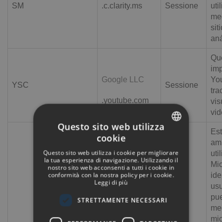
SM
.c.clarity.ms
Sessione
uti
med
sit
aná
Que
imp
Google LLC
Yo
YSC
Sessione
tra
.youtube.com
vis
vid
Questo sito web utilizza
Est
cookie
SPANISH
am
Questo sito web utilizza i cookie per migliorare
uti
ENGLISH
la tua esperienza di navigazione. Utilizzando il
Mic
nostro sito web acconsenti a tutti i cookie in
conformità con la nostra policy per i cookie.
ide
GERMAN
Leggi di più
usu
FRENCH
pue
STRETTAMENTE NECESSARI
med
ITALIAN
Microsoft
mic