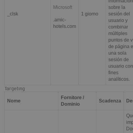
información
Microsoft
sobre la
_clsk
1 giorno
sesión del
.amic-
usuario y
hotels.com
combinar
múltiples
puntos de v
de página 
una sola
sesión de
usuario con
fines
analíticos.
Targeting
Fornitore /
Nome
Scadenza
De
Dominio
Que
imp
Dou