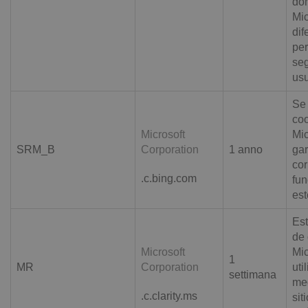
do
Mic
dif
per
seg
usu
Se 
coo
Microsoft
Mi
SRM_B
Corporation
1 anno
gar
cor
.c.bing.com
fu
est
Est
de 
Microsoft
Mi
1
MR
Corporation
uti
settimana
med
.c.clarity.ms
sit