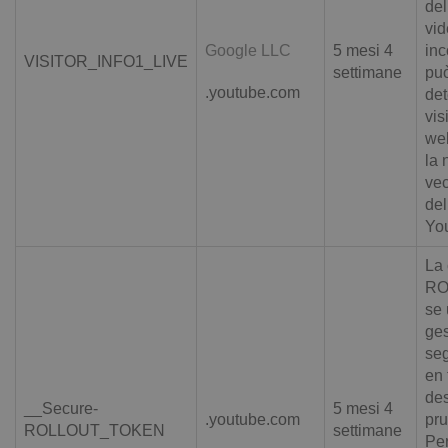
del
vid
Google LLC
5 mesi 4
inc
VISITOR_INFO1_LIVE
settimane
pu
.youtube.com
det
vis
web
la 
vec
del
Yo
La 
RO
se 
ges
seg
en 
des
__Secure-
5 mesi 4
.youtube.com
pru
ROLLOUT_TOKEN
settimane
Per