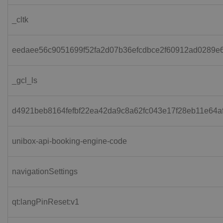
_cltk
eedaee56c9051699f52fa2d07b36efcdbce2f60912ad0289e
_gcl_ls
d4921beb8164fefbf22ea42da9c8a62fc043e17f28eb11e64
unibox-api-booking-engine-code
navigationSettings
qt:langPinReset:v1