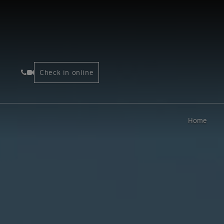
Check in online
Home