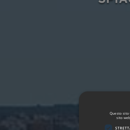
Questo sito 
sito web
STRETT