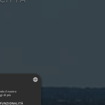
ndo il nostro
SPANISH
gi di più
ENGLISH
FUNZIONALITÀ