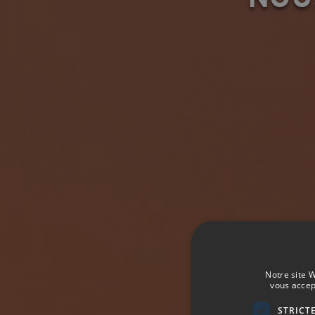
Notre site W
vous accep
STRICT