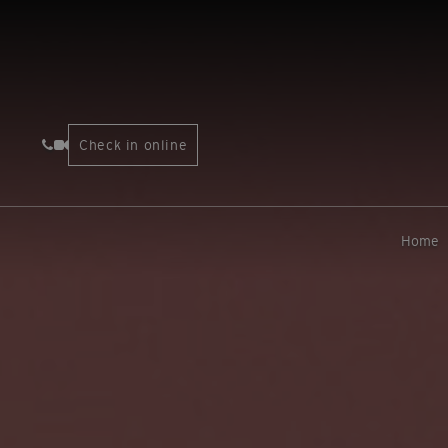
Check in online
Home