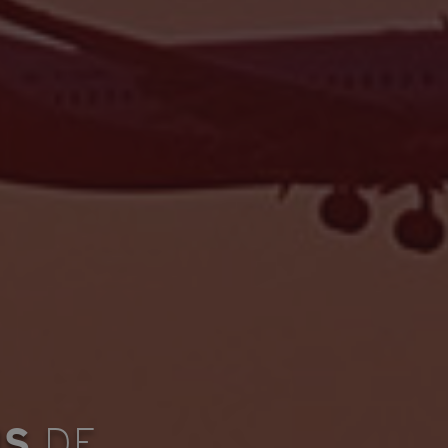
NS
DE