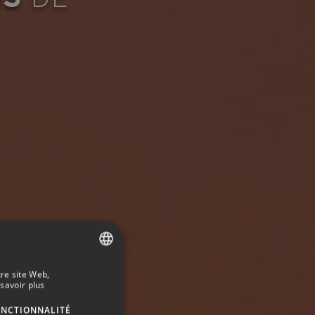
tre site Web,
SPANISH
savoir plus
ENGLISH
ONCTIONNALITÉ