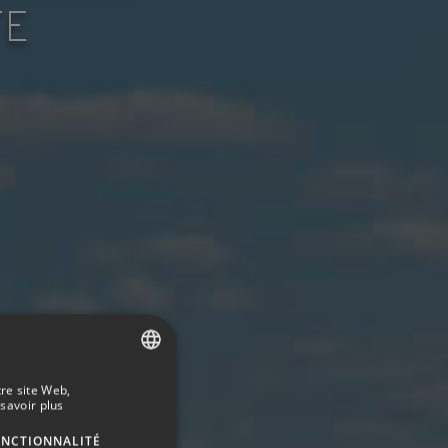
TE
tre site Web,
SPANISH
savoir plus
ENGLISH
ONCTIONNALITÉ