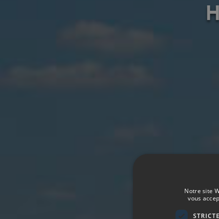
H
Notre site W
vous accep
STRICT