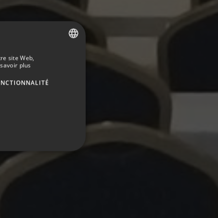
tre site Web,
SPANISH
savoir plus
ENGLISH
ONCTIONNALITÉ
GERMAN
FRENCH
ITALIAN