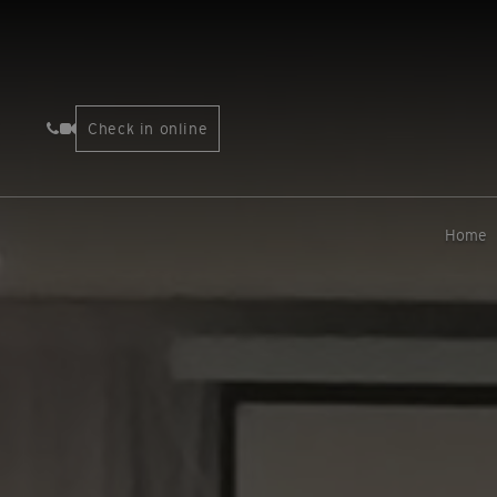
Check in online
Home