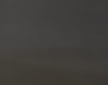
Home
Hoteles
Hotel Amic Miraflores
Réunio