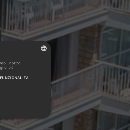
ndo il nostro
SPANISH
gi di più
ENGLISH
FUNZIONALITÀ
GERMAN
FRENCH
ITALIAN