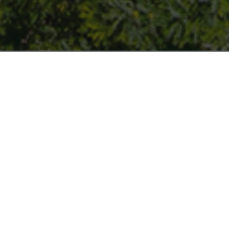
Home
Hoteles
Hotel Amic Gala
Faqs
Hotel
Camere
Servizi
Gastro