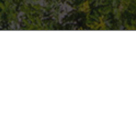
nomia
Riunioni
Galleria
Come trovarci
Faq
FAQS
HOTEL AMIC GALA