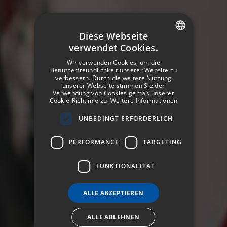
Diese Webseite
verwendet Cookies.
SPANISH
Wir verwenden Cookies, um die
ENGLISH
Benutzerfreundlichkeit unserer Website zu
verbessern. Durch die weitere Nutzung
unserer Webseite stimmen Sie der
GERMAN
Verwendung von Cookies gemäß unserer
Cookie-Richtlinie zu.
Weitere Informationen
FRENCH
UNBEDINGT ERFORDERLICH
ITALIAN
PERFORMANCE
TARGETING
FUNKTIONALITÄT
ALLE AKZEPTIEREN
ALLE ABLEHNEN