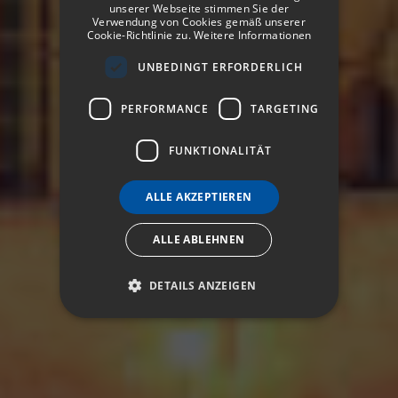
unserer Webseite stimmen Sie der
GERMAN
Verwendung von Cookies gemäß unserer
Cookie-Richtlinie zu.
Weitere Informationen
FRENCH
UNBEDINGT ERFORDERLICH
ITALIAN
PERFORMANCE
TARGETING
FUNKTIONALITÄT
ALLE AKZEPTIEREN
ALLE ABLEHNEN
DETAILS ANZEIGEN