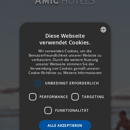
AMIC
HOTELS
Diese Webseite
verwendet Cookies.
SPANISH
Wir verwenden Cookies, um die
ENGLISH
Benutzerfreundlichkeit unserer Website zu
verbessern. Durch die weitere Nutzung
unserer Webseite stimmen Sie der
GERMAN
Verwendung von Cookies gemäß unserer
Cookie-Richtlinie zu.
Weitere Informationen
FRENCH
UNBEDINGT ERFORDERLICH
ITALIAN
PERFORMANCE
TARGETING
FUNKTIONALITÄT
ALLE AKZEPTIEREN