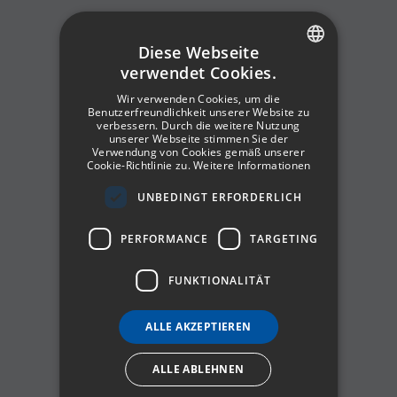
Diese Webseite
verwendet Cookies.
SPANISH
Wir verwenden Cookies, um die
ENGLISH
Benutzerfreundlichkeit unserer Website zu
verbessern. Durch die weitere Nutzung
unserer Webseite stimmen Sie der
GERMAN
Verwendung von Cookies gemäß unserer
Cookie-Richtlinie zu.
Weitere Informationen
FRENCH
UNBEDINGT ERFORDERLICH
ITALIAN
PERFORMANCE
TARGETING
FUNKTIONALITÄT
ALLE AKZEPTIEREN
ALLE ABLEHNEN